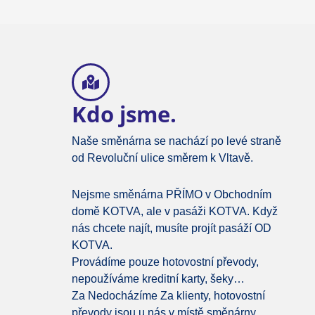
Kdo jsme.
Naše směnárna se nachází po levé straně
od Revoluční ulice směrem k Vltavě.
Nejsme směnárna PŘÍMO v Obchodním
domě KOTVA, ale v pasáži KOTVA. Když
nás chcete najít, musíte projít pasáží OD
KOTVA.
Provádíme pouze hotovostní převody,
nepoužíváme kreditní karty, šeky…
Za Nedocházíme Za klienty, hotovostní
převody jsou u nás v místě směnárny