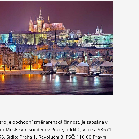
sro je obchodní směnárenská činnost. Je zapsána v
ém Městským soudem v Praze, oddíl C, vložka 98671
056. Sídlo: Praha 1, Revoluční 3, PSČ: 110 00 Právní