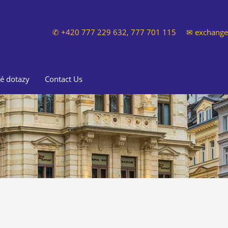
✆ +420 777 229 632, 777 701 115
✉
exchange
é dotazy
Contact Us