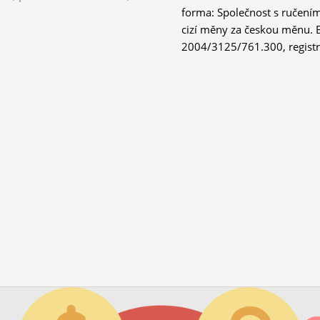
forma: Společnost s ručen
cizí měny za českou měnu. Burzovní licence: uvolněna Česká národní banka, ref:
2004/3125/761.300, registra