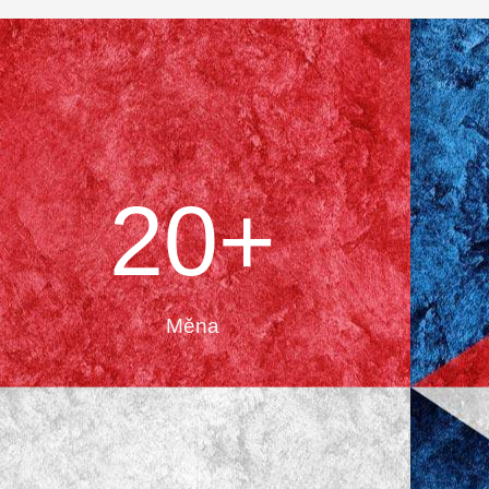
20
+
Měna