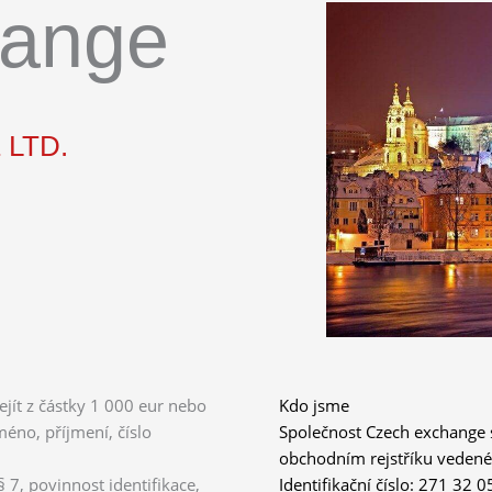
hange
LTD.
jít z částky 1 000 eur nebo
Kdo jsme
méno, příjmení, číslo
Společnost Czech exchange 
obchodním rejstříku veden
7, povinnost identifikace,
Identifikační číslo: 271 32 