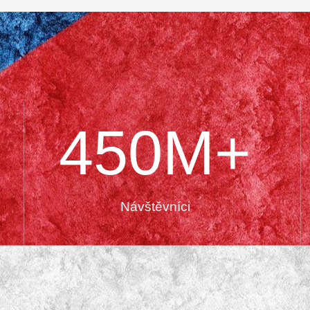
450
M+
Návštěvníci