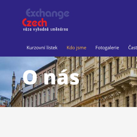
Skip
to
content
Kurzovní lístek
Kdo jsme
Fotogalerie
Čast
O nás